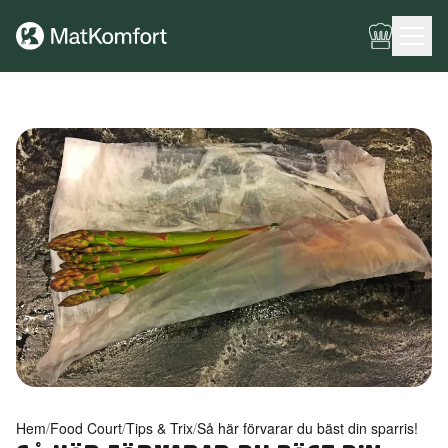
Ingen meny har konfigurerats ännu.
Hem
/
Food Court
/
Tips & Trix
/
Så här förvarar du bäst din sparris!