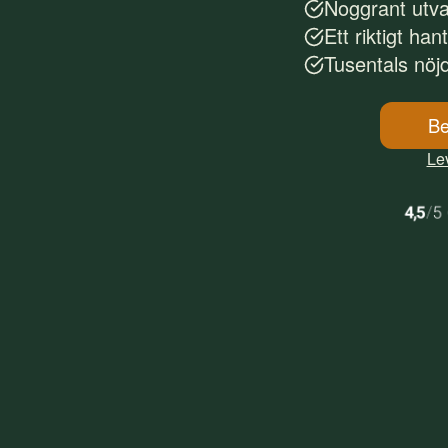
Noggrant utv
Ett riktigt han
Tusentals nöj
Be
Lev