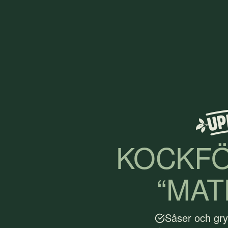
KOCKF
“MAT
Såser och gry