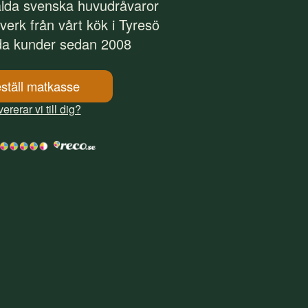
alda svenska huvudråvaror
tverk från vårt kök i Tyresö
da kunder sedan 2008
ställ matkasse
ererar vi till dig?