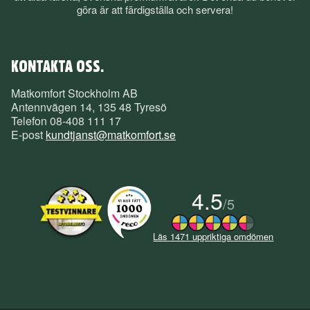
göra är att färdigställa och servera!
KONTAKTA OSS.
Matkomfort Stockholm AB
Antennvägen 14, 135 48 Tyresö
Telefon
08-408 111 17
E-post
kundtjanst@matkomfort.se
4.5
/
5
Läs
1471
uppriktiga omdömen