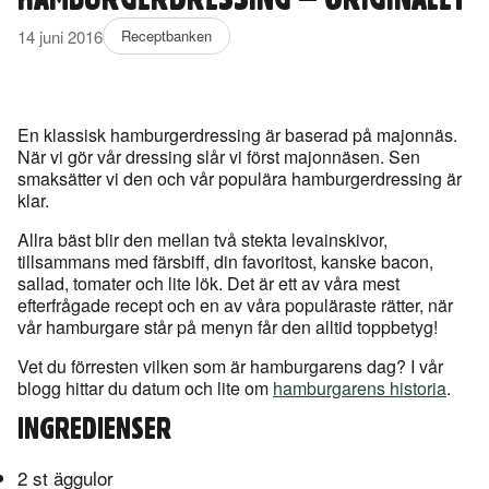
HAMBURGERDRESSING – ORIGINALET
14 juni 2016
Receptbanken
En klassisk hamburgerdressing är baserad på majonnäs.
När vi gör vår dressing slår vi först majonnäsen. Sen
smaksätter vi den och vår populära hamburgerdressing är
klar.
Allra bäst blir den mellan två stekta levainskivor,
tillsammans med färsbiff, din favoritost, kanske bacon,
sallad, tomater och lite lök. Det är ett av våra mest
efterfrågade recept och en av våra populäraste rätter, när
vår hamburgare står på menyn får den alltid toppbetyg!
Vet du förresten vilken som är hamburgarens dag? I vår
blogg hittar du datum och lite om
hamburgarens historia
.
INGREDIENSER
2 st äggulor