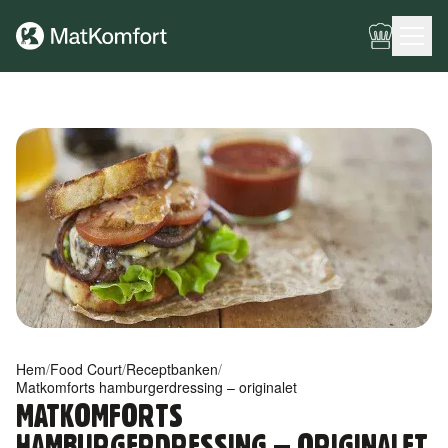
Ingen meny har konfigurerats ännu.
Hem
/
Food Court
/
Receptbanken
/
Matkomforts hamburgerdressing – originalet
MATKOMFORTS