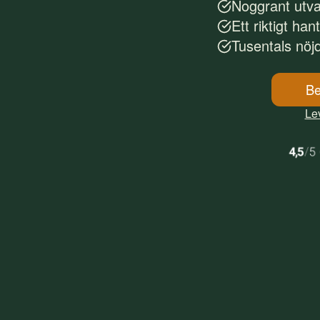
Noggrant utv
Ett riktigt han
Tusentals nöj
Be
Lev