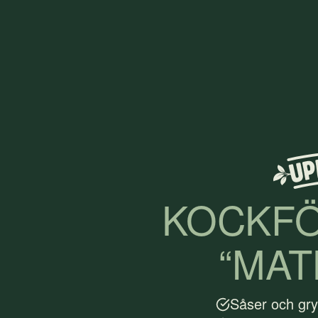
KOCKF
“MAT
Såser och gry