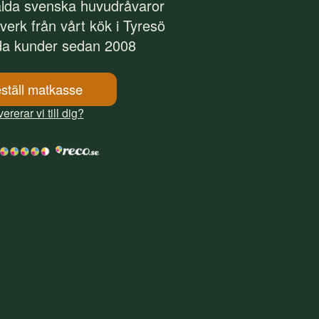
alda svenska huvudråvaror
tverk från vårt kök i Tyresö
da kunder sedan 2008
ställ matkasse
ererar vi till dig?