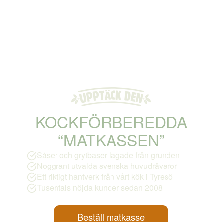
KOCKFÖRBEREDDA
“MATKASSEN”
Såser och grytbaser lagade från grunden
Noggrant utvalda svenska huvudråvaror
Ett riktigt hantverk från vårt kök i Tyresö
Tusentals nöjda kunder sedan 2008
Beställ matkasse