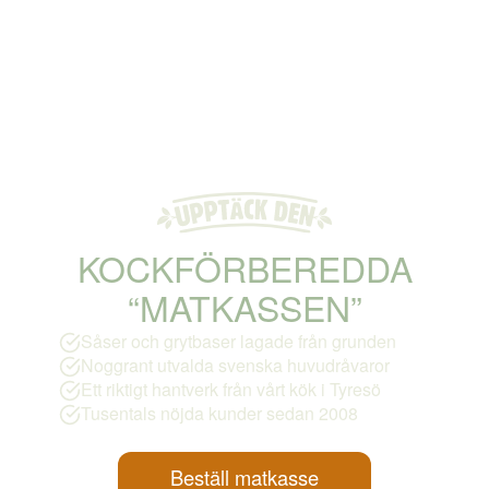
KOCKFÖRBEREDDA
“MATKASSEN”
Såser och grytbaser lagade från grunden
Noggrant utvalda svenska huvudråvaror
Ett riktigt hantverk från vårt kök i Tyresö
Tusentals nöjda kunder sedan 2008
Beställ matkasse